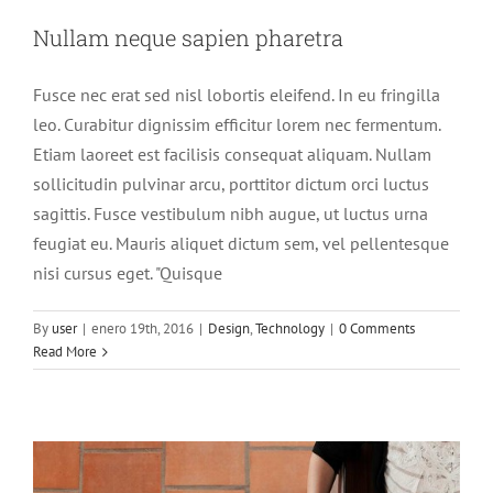
Nullam neque sapien pharetra
Fusce nec erat sed nisl lobortis eleifend. In eu fringilla
leo. Curabitur dignissim efficitur lorem nec fermentum.
Etiam laoreet est facilisis consequat aliquam. Nullam
sollicitudin pulvinar arcu, porttitor dictum orci luctus
sagittis. Fusce vestibulum nibh augue, ut luctus urna
feugiat eu. Mauris aliquet dictum sem, vel pellentesque
nisi cursus eget. "Quisque
Aliquam congue semper metus
By
user
|
enero 19th, 2016
|
Design
,
Technology
|
0 Comments
Creative
Design
Read More