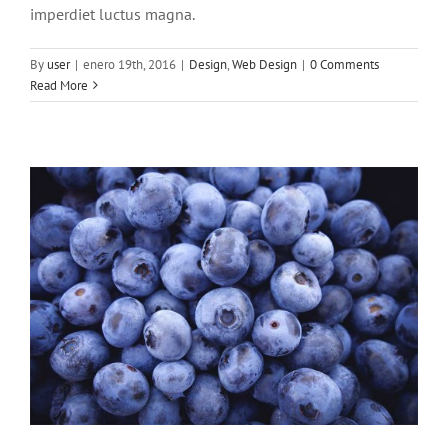
imperdiet luctus magna.
Fusce cursus dolor sit amet
By
user
|
enero 19th, 2016
|
Design
,
Web Design
|
0 Comments
News
Web Design
Read More