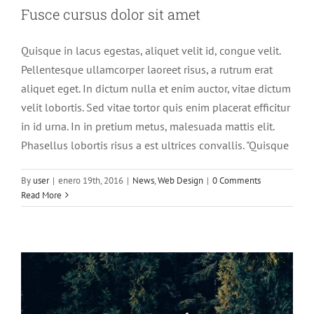
Fusce cursus dolor sit amet
Quisque in lacus egestas, aliquet velit id, congue velit.
Pellentesque ullamcorper laoreet risus, a rutrum erat
aliquet eget. In dictum nulla et enim auctor, vitae dictum
velit lobortis. Sed vitae tortor quis enim placerat efficitur
in id urna. In in pretium metus, malesuada mattis elit.
Phasellus lobortis risus a est ultrices convallis. "Quisque
Aliquam luctus sem massa
By
user
|
enero 19th, 2016
|
News
,
Web Design
|
0 Comments
Design
Technology
Read More