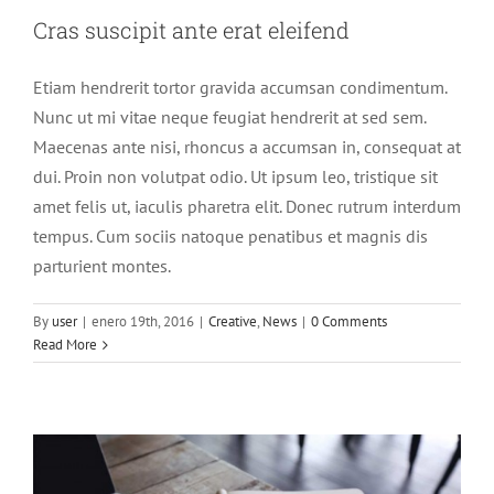
Cras suscipit ante erat eleifend
Etiam hendrerit tortor gravida accumsan condimentum.
Nunc ut mi vitae neque feugiat hendrerit at sed sem.
Maecenas ante nisi, rhoncus a accumsan in, consequat at
dui. Proin non volutpat odio. Ut ipsum leo, tristique sit
amet felis ut, iaculis pharetra elit. Donec rutrum interdum
tempus. Cum sociis natoque penatibus et magnis dis
parturient montes.
Vivamus ut magna turpis
By
user
|
enero 19th, 2016
|
Creative
,
News
|
0 Comments
Design
Web Design
Read More