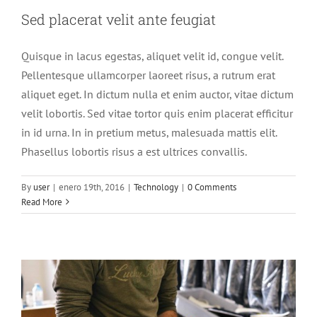
Sed placerat velit ante feugiat
Quisque in lacus egestas, aliquet velit id, congue velit.
Pellentesque ullamcorper laoreet risus, a rutrum erat
aliquet eget. In dictum nulla et enim auctor, vitae dictum
velit lobortis. Sed vitae tortor quis enim placerat efficitur
in id urna. In in pretium metus, malesuada mattis elit.
Phasellus lobortis risus a est ultrices convallis.
Nulla in lorem et risus bibendum in
molest aculis
By
user
|
enero 19th, 2016
|
Technology
|
0 Comments
Read More
News
Technology
Wordpress