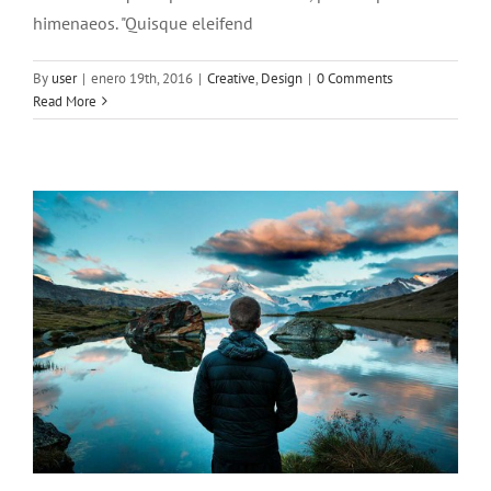
himenaeos. "Quisque eleifend
Cras suscipit ante erat eleifend
By
user
|
enero 19th, 2016
|
Creative
,
Design
|
0 Comments
Creative
News
Read More