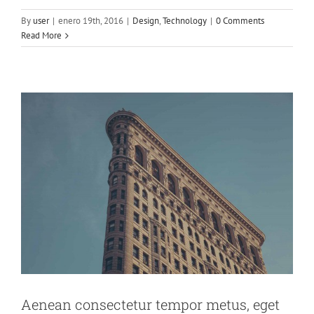
ut sapien
By
user
|
enero 19th, 2016
|
Design
,
Technology
|
0 Comments
Read More
Creative
Featured
Trending
Aenean consectetur tempor metus, eget