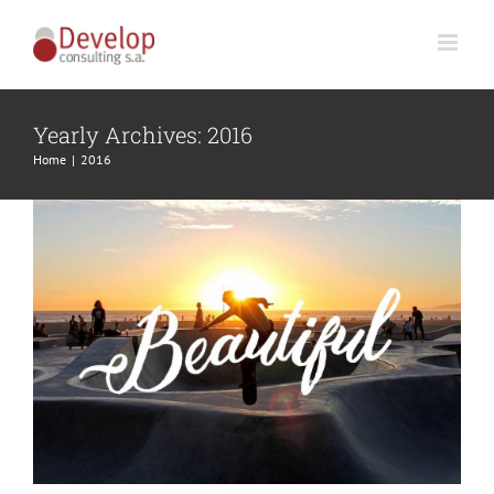
Skip
to
Nullam neque sapien pharetra
content
Design
Technology
Yearly Archives:
2016
Home
2016