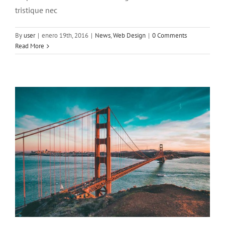
tristique nec
Sed placerat velit ante feugiat
By
user
|
enero 19th, 2016
|
News
,
Web Design
|
0 Comments
Technology
Read More