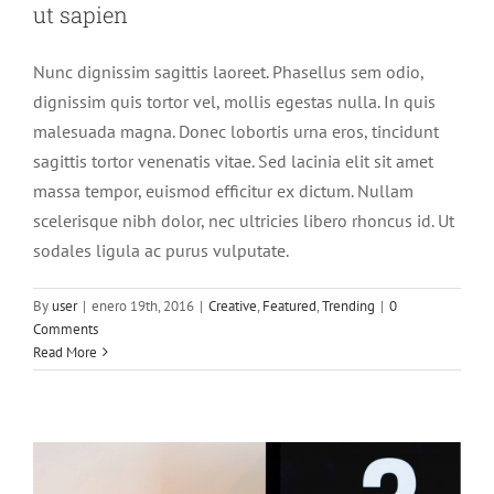
ut sapien
Nunc dignissim sagittis laoreet. Phasellus sem odio,
dignissim quis tortor vel, mollis egestas nulla. In quis
malesuada magna. Donec lobortis urna eros, tincidunt
sagittis tortor venenatis vitae. Sed lacinia elit sit amet
massa tempor, euismod efficitur ex dictum. Nullam
scelerisque nibh dolor, nec ultricies libero rhoncus id. Ut
sodales ligula ac purus vulputate.
By
user
|
enero 19th, 2016
|
Creative
,
Featured
,
Trending
|
0
Phasellus gravida risus eget
Comments
News
Web Design
Read More