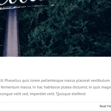
rat velit ante feugiat
Technology
lit. Phasellus quis lorem pellentesque massa placerat vestibulum
n fermentum massa. In hac habitasse platea dictumst. In quis mag
congue velit sed, imperdiet velit. "Quisque eleifend
Read Mo