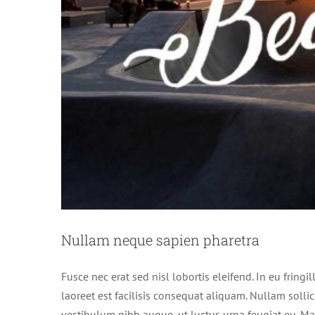
Aliqua
Nullam neque sapien pharetra
Fusce nec erat sed nisl lobortis eleifend. In eu fringi
laoreet est facilisis consequat aliquam. Nullam sollici
vestibulum nibh augue, ut luctus urna feugiat eu. Ma