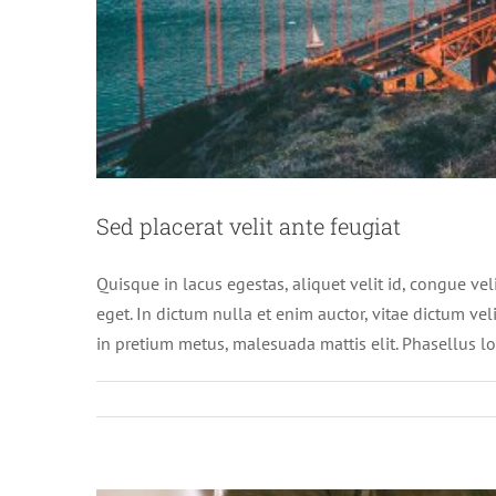
Nulla in lorem et 
Sed placerat velit ante feugiat
New
Quisque in lacus egestas, aliquet velit id, congue vel
eget. In dictum nulla et enim auctor, vitae dictum velit
in pretium metus, malesuada mattis elit. Phasellus lobo