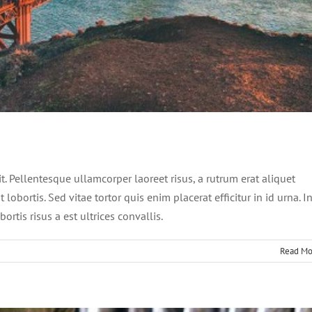
risus bibendum in molest aculis
s
Technology
Wordpress
it. Pellentesque ullamcorper laoreet risus, a rutrum erat aliquet
 lobortis. Sed vitae tortor quis enim placerat efficitur in id urna. I
rtis risus a est ultrices convallis.
Read Mo