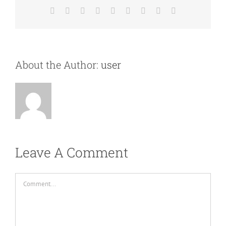
Facebook
X
Reddit
LinkedIn
WhatsApp
Tumblr
Pinterest
Vk
Email
About the Author:
user
Leave A Comment
Comment