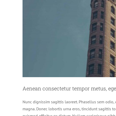
Aenean consectetur tempor metus, ege
Nunc dignissim sagittis laoreet. Phasellus sem odio, 
magna. Donec lobortis urna eros, tincidunt sagittis to
euismod efficitur ex dictum. Nullam scelerisque nibh d