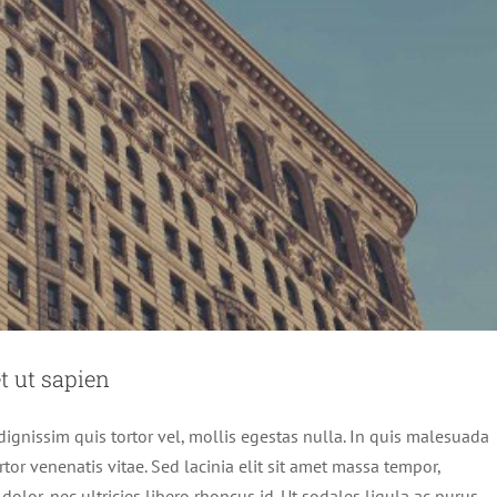
t ut sapien
dignissim quis tortor vel, mollis egestas nulla. In quis malesuada
rtor venenatis vitae. Sed lacinia elit sit amet massa tempor,
olor, nec ultricies libero rhoncus id. Ut sodales ligula ac purus