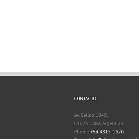
CONTACTO
Av. Callao 1045,
C1023 CABA, Argentina
Phone:
+54 4815-1620